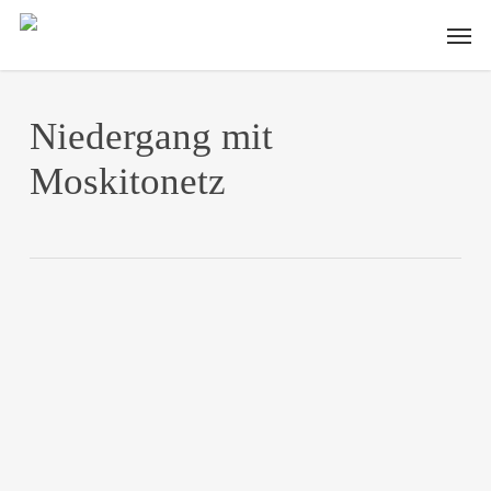
Skip
Men
to
main
content
Niedergang mit
Moskitonetz