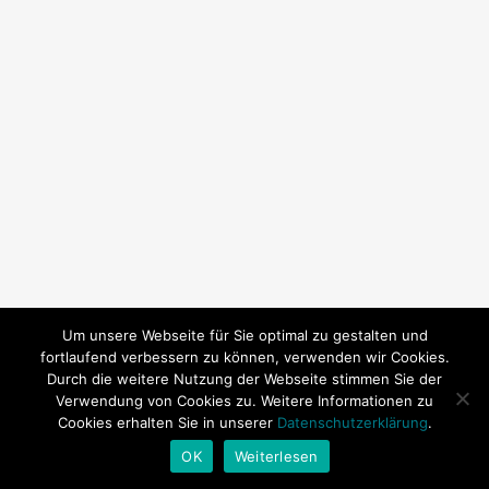
Um unsere Webseite für Sie optimal zu gestalten und
fortlaufend verbessern zu können, verwenden wir Cookies.
Durch die weitere Nutzung der Webseite stimmen Sie der
Verwendung von Cookies zu. Weitere Informationen zu
Cookies erhalten Sie in unserer
Datenschutzerklärung
.
© 2026 SY Subeki. | Technische Betreuung:
Andrea Baitz
OK
Weiterlesen