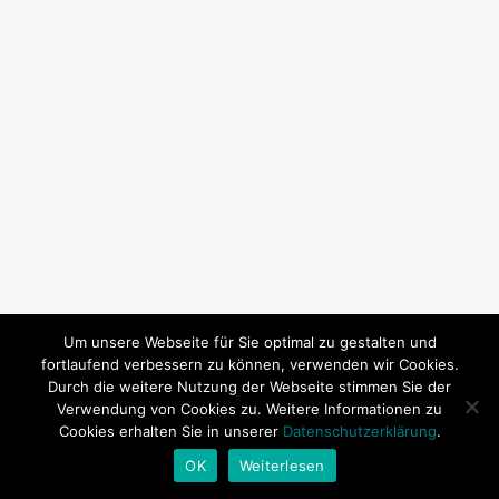
Um unsere Webseite für Sie optimal zu gestalten und
fortlaufend verbessern zu können, verwenden wir Cookies.
Durch die weitere Nutzung der Webseite stimmen Sie der
Verwendung von Cookies zu. Weitere Informationen zu
Cookies erhalten Sie in unserer
Datenschutzerklärung
.
© 2026 SY Subeki. | Technische Betreuung:
Andrea Baitz
OK
Weiterlesen