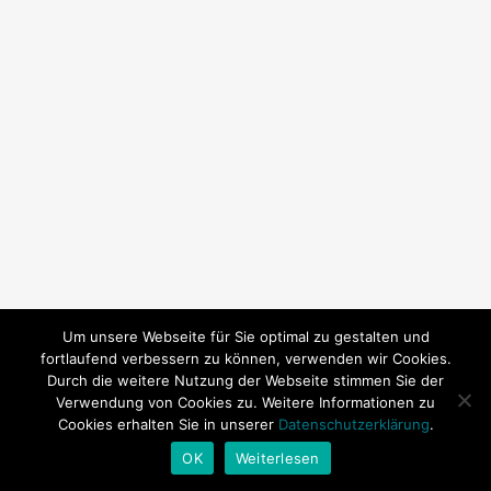
Um unsere Webseite für Sie optimal zu gestalten und
fortlaufend verbessern zu können, verwenden wir Cookies.
Durch die weitere Nutzung der Webseite stimmen Sie der
Verwendung von Cookies zu. Weitere Informationen zu
Cookies erhalten Sie in unserer
Datenschutzerklärung
.
© 2026 SY Subeki. | Technische Betreuung:
Andrea Baitz
OK
Weiterlesen