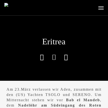
Skip
Men
to
main
content
Eritrea
Am 23.März verlassen wir Aden, zusammen mit
den (US) Yachten TSOLO und SERENO. Um
Mitternacht stehen wir vor
Bab el Mandeb
,
dem
Nadelöhr am Südeingang des Roten