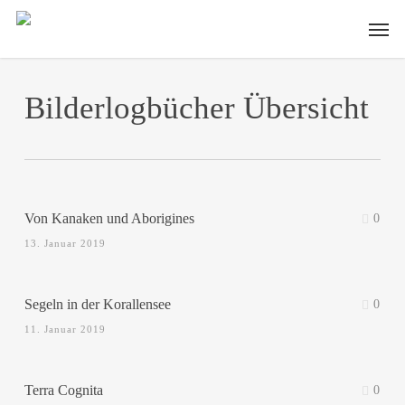
Skip
Men
to
main
content
Bilderlogbücher Übersicht
Von Kanaken und Aborigines
0
13. Januar 2019
Segeln in der Korallensee
0
11. Januar 2019
Terra Cognita
0