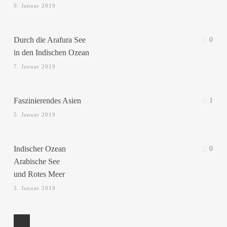
9. Januar 2019
Durch die Arafura See
0
in den Indischen Ozean
7. Januar 2019
Faszinierendes Asien
1
5. Januar 2019
Indischer Ozean
0
Arabische See
und Rotes Meer
3. Januar 2019