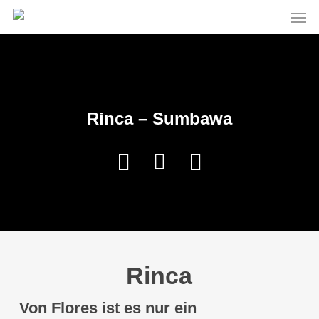
Men
Skip
to
main
content
Rinca – Sumbawa
Rinca
Von Flores ist es nur ein