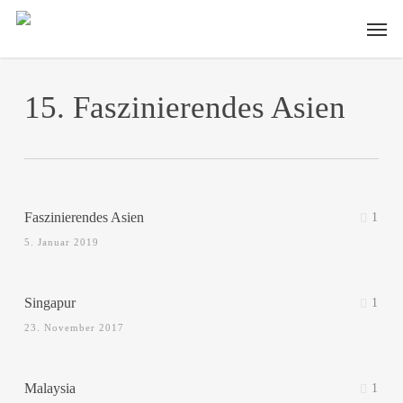
Skip
Men
to
main
content
15. Faszinierendes Asien
Faszinierendes Asien
1
5. Januar 2019
Singapur
1
23. November 2017
Malaysia
1