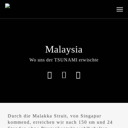
Skip
Men
to
main
content
Malaysia
Wo uns der TSUNAMI erwischte
Durch die Malakka Strait, von Singapur
kommend, erreichen wir nach 150 sm und 24