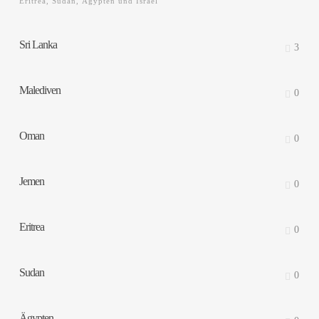
Eritrea, Sudan, Ägypten und Israel
Sri Lanka
3
Malediven
0
Oman
0
Jemen
0
Eritrea
0
Sudan
0
Ägypten