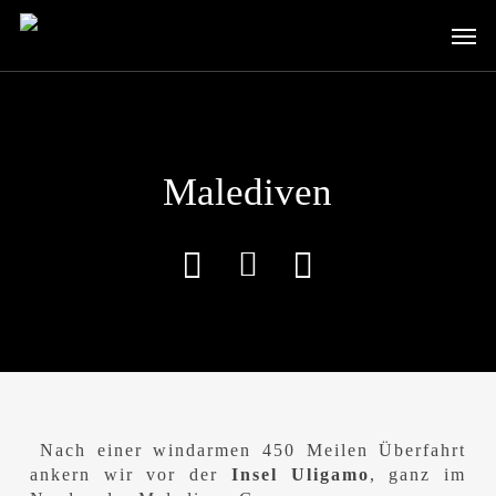
Skip
Men
to
main
content
Malediven
Nach einer windarmen 450 Meilen Überfahrt
ankern wir vor der
Insel Uligamo
, ganz im