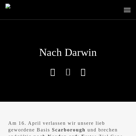
Skip
Men
to
main
content
Nach Darwin
Am 16. April verlassen wir unsere lieb
gewordene Basis
Scarborough
und brechen